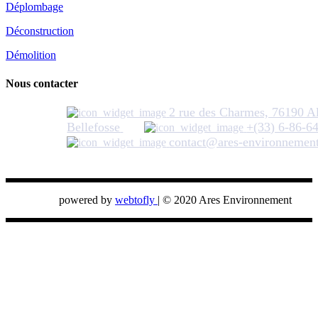
Déplombage
Déconstruction
Démolition
Nous contacter
2 rue des Charmes, 76190 Al
Bellefosse
+(33) 6-86-6
contact@ares-environnemen
Ares Environnement
powered by
webtofly
| © 2020 Ares Environnement